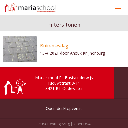
Onze school
Ons onderwijs
Documenten
Contact
Filters tonen
Buitenlesdag
Bellen
E-mail
Contact
Nieuws
Ag
13-4-2021
door Anouk Knijnenburg
Mariaschool Rk Basisonderwijs
Nieuwstraat 9-11
3421 BT
Oudewater
Open desktopversie
ZUSeF vormgeving |
Ziber DS4