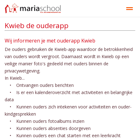
Kwieb de ouderapp
Onze school
Ons onderwijs
Documenten
Contact
Wij informeren je met ouderapp Kwieb
De ouders gebruiken de Kwieb-app waardoor de betrokkenheid
Bellen
E-mail
Contact
Nieuws
Ag
van ouders wordt vergroot. Daarnaast wordt in Kwieb op een
veilige manier foto's gedeeld met ouders binnen de
privacywetgeving.
In Kwieb...
• Ontvangen ouders berichten
• Is er een kalenderoverzicht met activiteiten en belangrijke
data
• Kunnen ouders zich intekenen voor activiteiten en ouder-
kindgesprekken
• Kunnen ouders fotoalbums inzien
• Kunnen ouders absenties doorgeven
• Kunnen ouders een chat starten met een leerkracht