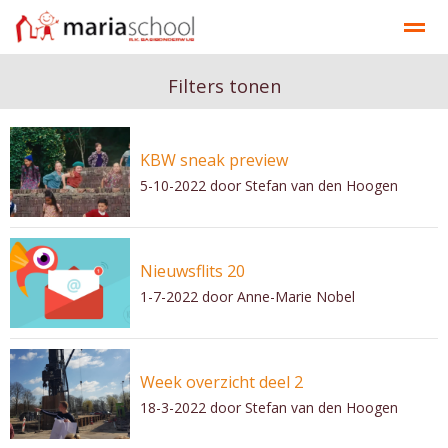
Onze school
Ons onderwijs
Documenten
Contact
Filters tonen
KBW sneak preview
Bellen
E-mail
Contact
Nieuws
Ag
5-10-2022
door Stefan van den Hoogen
Nieuwsflits 20
1-7-2022
door Anne-Marie Nobel
Week overzicht deel 2
18-3-2022
door Stefan van den Hoogen