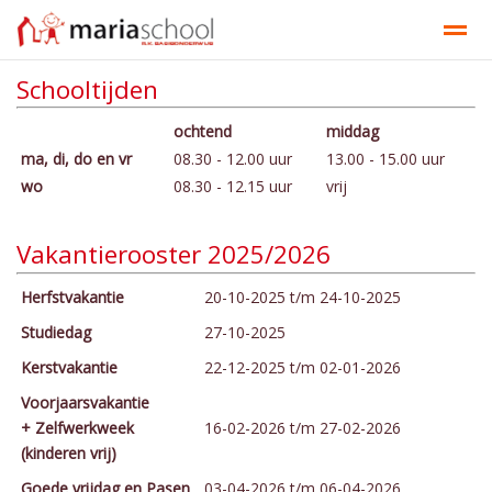
Schooltijden
Onze school
Ons onderwijs
Documenten
Contact
ochtend
middag
ma, di, do en vr
08.30 - 12.00 uur
13.00 - 15.00 uur
Bellen
E-mail
Contact
Nieuws
Ag
wo
08.30 - 12.15 uur
vrij
Vakantierooster 2025/2026
Herfstvakantie
20-10-2025 t/m 24-10-2025
Studiedag
27-10-2025
Kerstvakantie
22-12-2025 t/m 02-01-2026
Voorjaarsvakantie
+
Zelfwerkweek
16-02-2026 t/m 27-02-2026
(kinderen vrij)
Goede vrijdag en Pasen
03-04-2026 t/m 06-04-2026