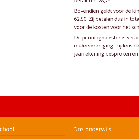
betalen: € 28,75.
Bovendien geldt voor de kin
62,50. Zij betalen dus in tot
voor de kosten voor het sc
De penningmeester is veran
oudervereniging. Tijdens d
jaarrekening besproken en 
chool
Ons onderwijs