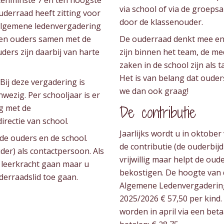
tenminste 7 en ten hoogste
via school of via de groeps
uderraad heeft zitting voor
door de klassenouder.
e algemene ledenvergadering
jken ouders samen met de
De ouderraad denkt mee en a
ders zijn daarbij van harte
zijn binnen het team, de m
zaken in de school zijn als
Het is van belang dat oude
Bij deze vergadering is
we dan ook graag!
wezig. Per schooljaar is er
g met de
De contributie
rectie van school.
Jaarlijks wordt u in oktobe
de ouders en de school.
de contributie (de ouderbij
der) als contactpersoon. Als
vrijwillig maar helpt de oud
e leerkracht gaan maar u
bekostigen. De hoogte van de
derraadslid toe gaan.
Algemene Ledenvergadering 
2025/2026 € 57,50 per kind.
worden in april via een bet