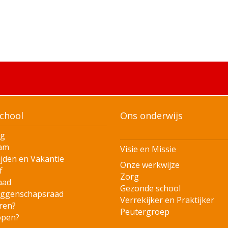
chool
Ons onderwijs
ng
am
Visie en Missie
ijden en Vakantie
Onze werkwijze
f
Zorg
aad
Gezonde school
ggenschapsraad
Verrekijker en Praktijker
eren?
Peutergroep
open?