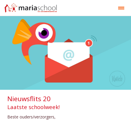
Onze school
Ons onderwijs
Documenten
Contact
Bellen
E-mail
Contact
Nieuws
Ag
Nieuwsflits 20
Laatste schoolweek!
Beste ouders/verzorgers,