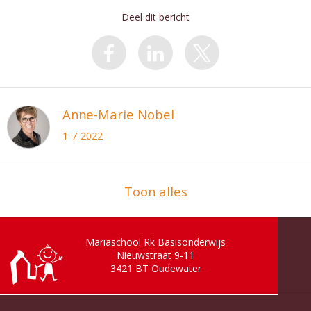
Deel dit bericht
Anne-Marie Nobel
1-7-2022
Toon alles
Mariaschool Rk Basisonderwijs
Nieuwstraat 9-11
3421 BT
Oudewater