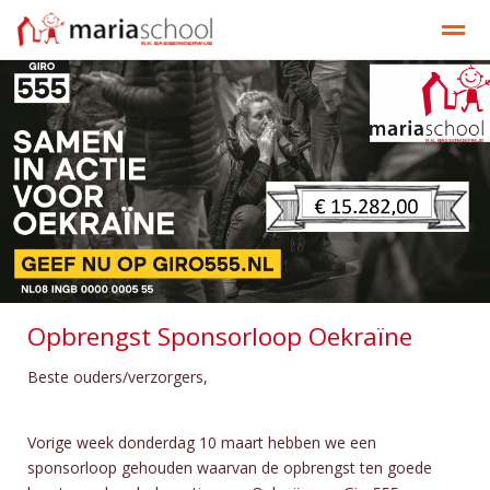
Onze school
Ons onderwijs
Documenten
Contact
Bellen
E-mail
Contact
Nieuws
Ag
Opbrengst Sponsorloop Oekraïne
Beste ouders/verzorgers,
Vorige week donderdag 10 maart hebben we een
sponsorloop gehouden waarvan de opbrengst ten goede