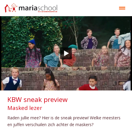
Onze school
Ons onderwijs
Documenten
Contact
Bellen
E-mail
Contact
Nieuws
Ag
KBW sneak preview
Masked lezer
Raden jullie mee? Hier is de sneak preview! Welke meesters
en juffen verschuilen zich achter de maskers?